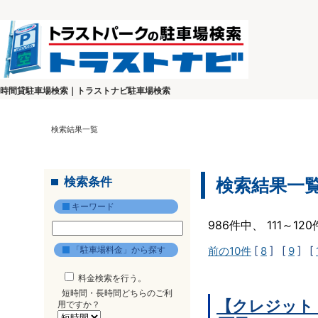
時間貸駐車場検索｜トラストナビ駐車場検索
検索結果一覧
検索条件
検索結果一
キーワード
986件中、 111～1
「駐車場料金」から探す
前の10件
[
8
] [
9
] [
料金検索を行う。
短時間・長時間どちらのご利
【クレジット
用ですか？