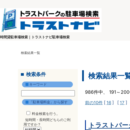
時間貸駐車場検索｜トラストナビ駐車場検索
検索結果一覧
検索条件
検索結果一
キーワード
986件中、 191～2
「駐車場料金」から探す
前の10件
[
16
] [
17
]
料金検索を行う。
短時間・長時間どちらのご利
トラストパー
用ですか？