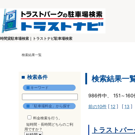
時間貸駐車場検索｜トラストナビ駐車場検索
検索結果一覧
検索条件
検索結果一
キーワード
986件中、 151～1
「駐車場料金」から探す
前の10件
[
12
] [
13
]
料金検索を行う。
短時間・長時間どちらのご利
トラストパー
用ですか？