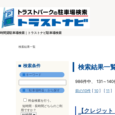
時間貸駐車場検索｜トラストナビ駐車場検索
検索結果一覧
検索条件
検索結果一
キーワード
986件中、 131～1
「駐車場料金」から探す
前の10件
[
10
] [
11
] 
料金検索を行う。
短時間・長時間どちらのご利
【クレジット
用ですか？