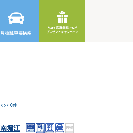
次の10件
南堀江