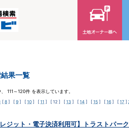
索結果一覧
中、 111～120件 を表示しています。
件
[
8
] [
9
] [
10
] [
11
]
[ 12 ]
[
13
] [
14
] [
15
] [
16
] [
17
]
レジット・電子決済利用可】トラストパーク