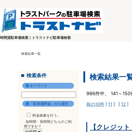
時間貸駐車場検索｜トラストナビ駐車場検索
検索結果一覧
検索条件
検索結果一
キーワード
986件中、 141～1
「駐車場料金」から探す
前の10件
[
11
] [
12
] 
料金検索を行う。
短時間・長時間どちらのご利
【クレジット
用ですか？