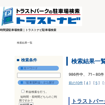
時間貸駐車場検索｜トラストナビ駐車場検索
検索結果一覧
検索条件
検索結果一
キーワード
986件中、 71～8
「駐車場料金」から探す
前の10件
[
4
] [
5
] [
料金検索を行う。
短時間・長時間どちらのご利
トラストパー
用ですか？