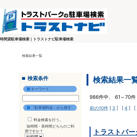
時間貸駐車場検索｜トラストナビ駐車場検索
検索結果一覧
検索条件
検索結果一
キーワード
986件中、 61～7
「駐車場料金」から探す
前の10件
[
3
] [
4
] [
料金検索を行う。
短時間・長時間どちらのご利
トラストパー
用ですか？