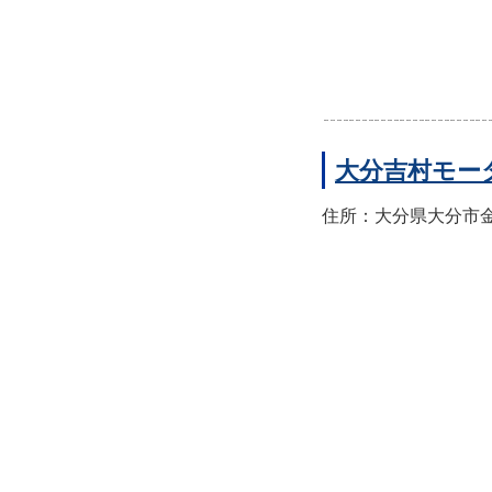
大分吉村モー
住所：大分県大分市金池