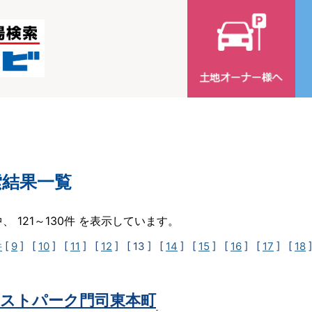
索結果一覧
中、 121～130件 を表示しています。
件
[
9
] [
10
] [
11
] [
12
]
[ 13 ]
[
14
] [
15
] [
16
] [
17
] [
18
ストパーク門司東本町