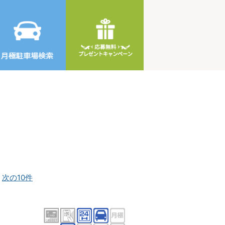
]
次の10件