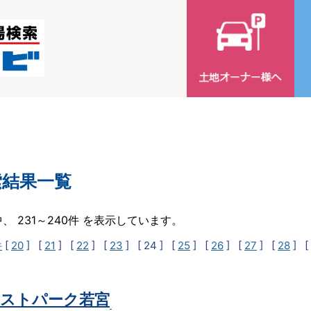
索結果一覧
中、 231～240件 を表示しています。
件
[
20
] [
21
] [
22
] [
23
]
[ 24 ]
[
25
] [
26
] [
27
] [
28
] [
ストパーク若宮