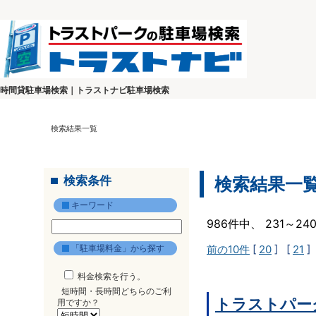
時間貸駐車場検索｜トラストナビ駐車場検索
検索結果一覧
検索条件
検索結果一
キーワード
986件中、 231～2
「駐車場料金」から探す
前の10件
[
20
] [
21
]
料金検索を行う。
短時間・長時間どちらのご利
トラストパー
用ですか？