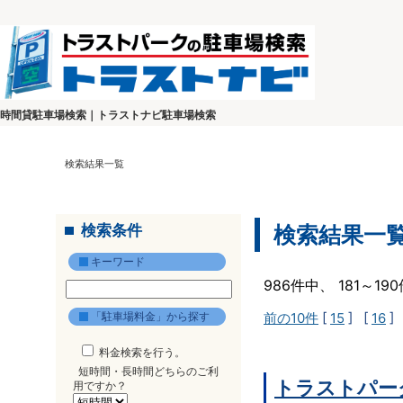
時間貸駐車場検索｜トラストナビ駐車場検索
検索結果一覧
検索条件
検索結果一
キーワード
986件中、 181～1
「駐車場料金」から探す
前の10件
[
15
] [
16
]
料金検索を行う。
短時間・長時間どちらのご利
トラストパー
用ですか？