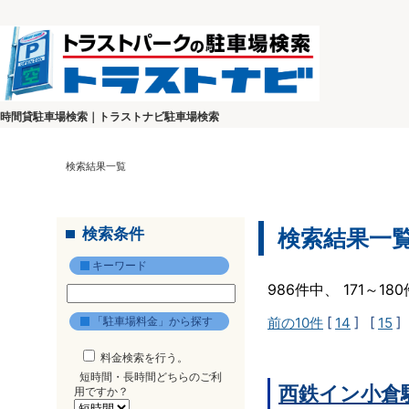
時間貸駐車場検索｜トラストナビ駐車場検索
検索結果一覧
検索条件
検索結果一
キーワード
986件中、 171～1
「駐車場料金」から探す
前の10件
[
14
] [
15
]
料金検索を行う。
短時間・長時間どちらのご利
西鉄イン小倉
用ですか？