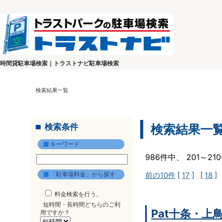
時間貸駐車場検索｜トラストナビ駐車場検索
検索結果一覧
検索条件
検索結果一
キーワード
986件中、 201～2
「駐車場料金」から探す
前の10件
[
17
] [
18
]
料金検索を行う。
短時間・長時間どちらのご利
Pat十条・上
用ですか？