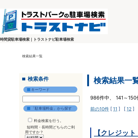
時間貸駐車場検索｜トラストナビ駐車場検索
検索結果一覧
検索条件
検索結果一
キーワード
986件中、 141～1
「駐車場料金」から探す
前の10件
[
11
] [
12
] 
料金検索を行う。
短時間・長時間どちらのご利
【クレジット
用ですか？