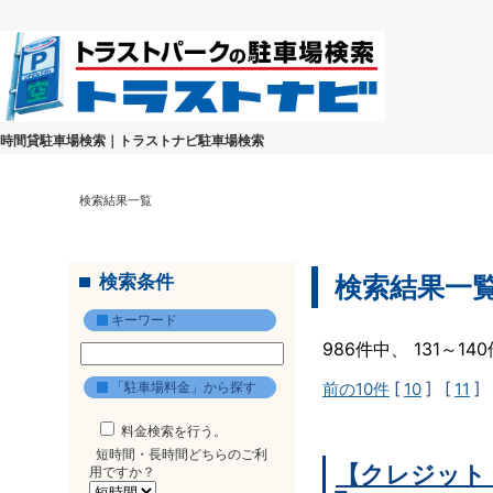
時間貸駐車場検索｜トラストナビ駐車場検索
検索結果一覧
検索条件
検索結果一
キーワード
986件中、 131～1
「駐車場料金」から探す
前の10件
[
10
] [
11
] 
料金検索を行う。
短時間・長時間どちらのご利
【クレジット
用ですか？