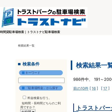
時間貸駐車場検索｜トラストナビ駐車場検索
検索結果一覧
検索条件
検索結果一
キーワード
986件中、 191～2
「駐車場料金」から探す
前の10件
[
16
] [
17
]
料金検索を行う。
短時間・長時間どちらのご利
トラストパー
用ですか？