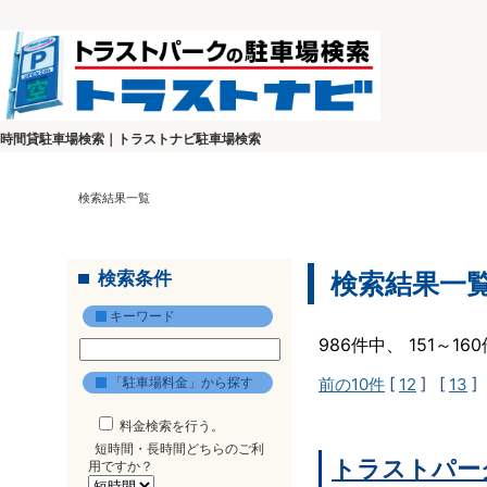
時間貸駐車場検索｜トラストナビ駐車場検索
検索結果一覧
検索条件
検索結果一
キーワード
986件中、 151～1
「駐車場料金」から探す
前の10件
[
12
] [
13
]
料金検索を行う。
短時間・長時間どちらのご利
トラストパー
用ですか？