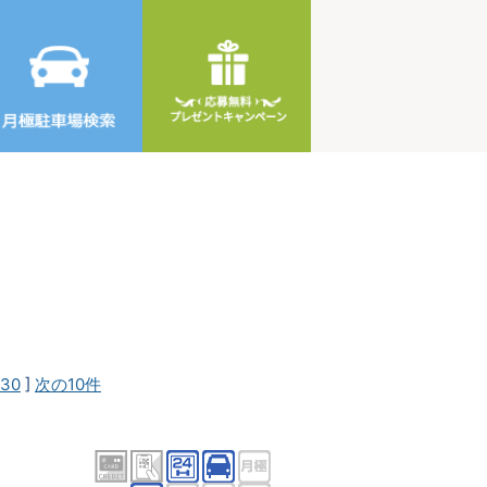
30
]
次の10件