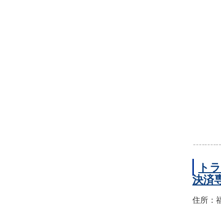
トラ
決済
住所：福