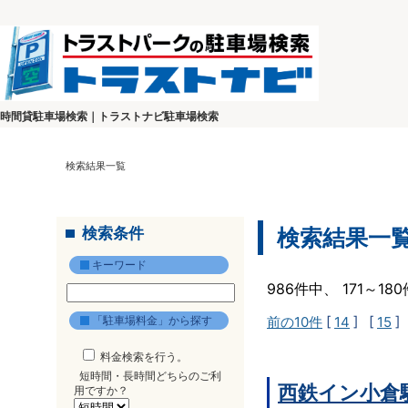
時間貸駐車場検索｜トラストナビ駐車場検索
検索結果一覧
検索条件
検索結果一
キーワード
986件中、 171～1
「駐車場料金」から探す
前の10件
[
14
] [
15
]
料金検索を行う。
短時間・長時間どちらのご利
西鉄イン小倉
用ですか？