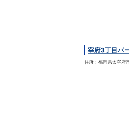
宰府3丁目パ
住所：福岡県太宰府市