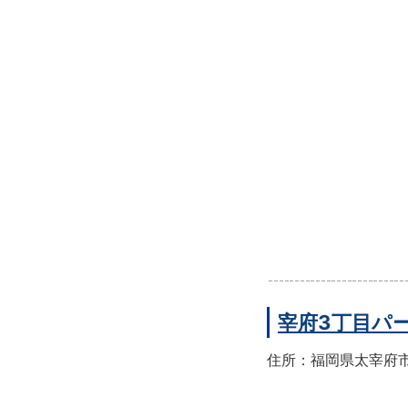
宰府3丁目パ
住所：福岡県太宰府市宰