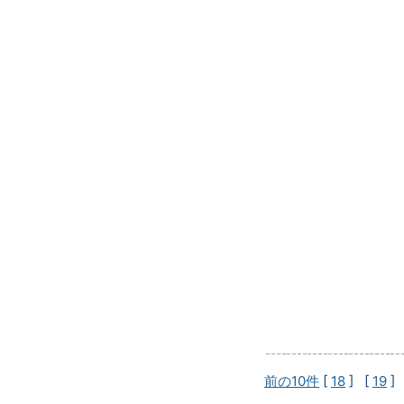
前の10件
[
18
] [
19
]