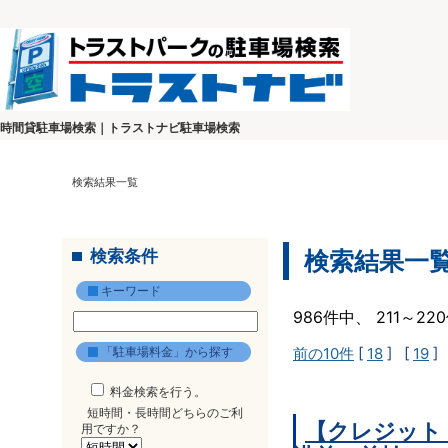
時間貸駐車場検索｜トラストナビ駐車場検索
検索結果一覧
検索条件
検索結果一
キーワード
986件中、 211～2
「駐車場料金」から探す
前の10件
[
18
] [
19
]
料金検索を行う。
短時間・長時間どちらのご利
【クレジット
用ですか？