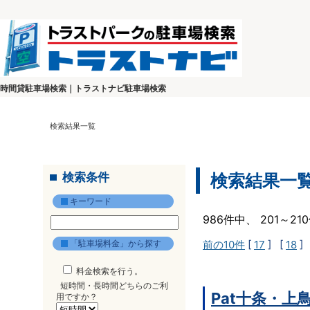
時間貸駐車場検索｜トラストナビ駐車場検索
検索結果一覧
検索条件
検索結果一
キーワード
986件中、 201～2
「駐車場料金」から探す
前の10件
[
17
] [
18
]
料金検索を行う。
短時間・長時間どちらのご利
Pat十条・上
用ですか？