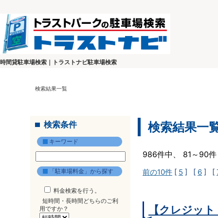
時間貸駐車場検索｜トラストナビ駐車場検索
検索結果一覧
検索条件
検索結果一
キーワード
986件中、 81～9
「駐車場料金」から探す
前の10件
[
5
] [
6
] [
料金検索を行う。
短時間・長時間どちらのご利
【クレジット
用ですか？