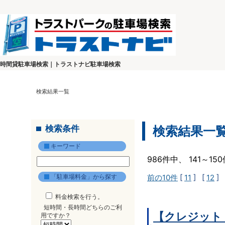
時間貸駐車場検索｜トラストナビ駐車場検索
検索結果一覧
検索条件
検索結果一
キーワード
986件中、 141～1
「駐車場料金」から探す
前の10件
[
11
] [
12
] 
料金検索を行う。
短時間・長時間どちらのご利
【クレジット
用ですか？