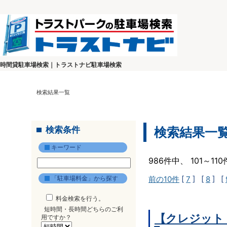
時間貸駐車場検索｜トラストナビ駐車場検索
検索結果一覧
検索条件
検索結果一
キーワード
986件中、 101～1
「駐車場料金」から探す
前の10件
[
7
] [
8
] [
料金検索を行う。
短時間・長時間どちらのご利
【クレジット
用ですか？