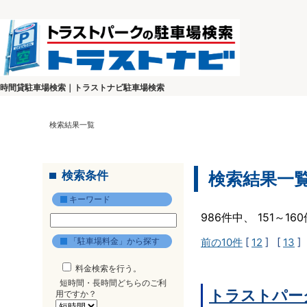
時間貸駐車場検索｜トラストナビ駐車場検索
検索結果一覧
検索条件
検索結果一
キーワード
986件中、 151～1
「駐車場料金」から探す
前の10件
[
12
] [
13
]
料金検索を行う。
短時間・長時間どちらのご利
トラストパー
用ですか？