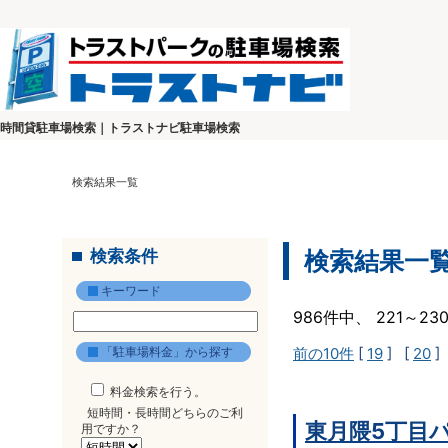
時間貸駐車場検索｜トラストナビ駐車場検索
検索結果一覧
検索条件
検索結果一
キーワード
986件中、 221～2
「駐車場料金」から探す
前の10件
[
19
] [
20
]
料金検索を行う。
短時間・長時間どちらのご利
東月隈5丁目
用ですか？