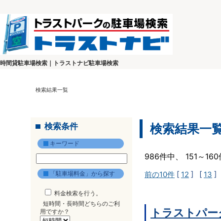
時間貸駐車場検索｜トラストナビ駐車場検索
検索結果一覧
検索条件
検索結果一
キーワード
986件中、 151～1
「駐車場料金」から探す
前の10件
[
12
] [
13
]
料金検索を行う。
短時間・長時間どちらのご利
トラストパー
用ですか？