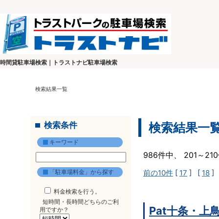
時間貸駐車場検索｜トラストナビ駐車場検索
検索結果一覧
検索条件
検索結果一
キーワード
986件中、 201～2
「駐車場料金」から探す
前の10件
[
17
] [
18
]
料金検索を行う。
短時間・長時間どちらのご利
Pat十条・上
用ですか？