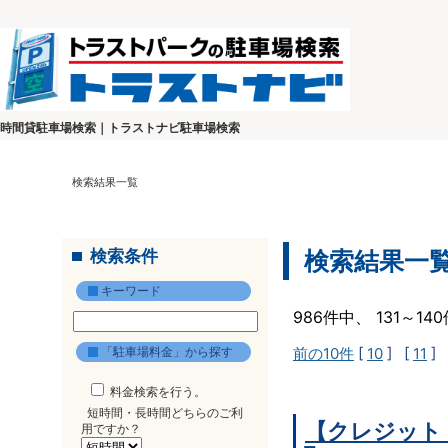
時間貸駐車場検索｜トラストナビ駐車場検索
検索結果一覧
検索条件
検索結果一
キーワード
986件中、 131～1
「駐車場料金」から探す
前の10件
[
10
] [
11
] 
料金検索を行う。
短時間・長時間どちらのご利
【クレジット
用ですか？