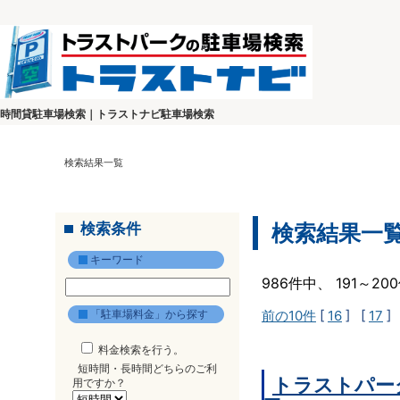
時間貸駐車場検索｜トラストナビ駐車場検索
検索結果一覧
検索条件
検索結果一
キーワード
986件中、 191～2
「駐車場料金」から探す
前の10件
[
16
] [
17
]
料金検索を行う。
短時間・長時間どちらのご利
トラストパー
用ですか？