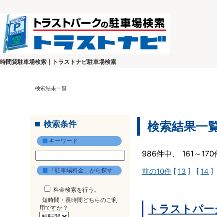
時間貸駐車場検索｜トラストナビ駐車場検索
検索結果一覧
検索条件
検索結果一
キーワード
986件中、 161～1
「駐車場料金」から探す
前の10件
[
13
] [
14
]
料金検索を行う。
短時間・長時間どちらのご利
トラストパー
用ですか？