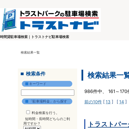
時間貸駐車場検索｜トラストナビ駐車場検索
検索結果一覧
検索条件
検索結果一
キーワード
986件中、 161～1
「駐車場料金」から探す
前の10件
[
13
] [
14
]
料金検索を行う。
短時間・長時間どちらのご利
トラストパー
用ですか？