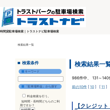
時間貸駐車場検索｜トラストナビ駐車場検索
検索結果一覧
検索条件
検索結果一
キーワード
986件中、 131～1
「駐車場料金」から探す
前の10件
[
10
] [
11
] 
料金検索を行う。
短時間・長時間どちらのご利
【クレジット
用ですか？