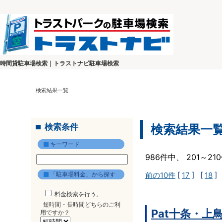
時間貸駐車場検索｜トラストナビ駐車場検索
検索結果一覧
検索条件
検索結果一
キーワード
986件中、 201～2
「駐車場料金」から探す
前の10件
[
17
] [
18
]
料金検索を行う。
短時間・長時間どちらのご利
Pat十条・上
用ですか？