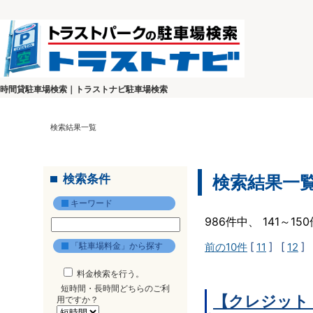
時間貸駐車場検索｜トラストナビ駐車場検索
検索結果一覧
検索条件
検索結果一
キーワード
986件中、 141～1
「駐車場料金」から探す
前の10件
[
11
] [
12
] 
料金検索を行う。
短時間・長時間どちらのご利
【クレジット
用ですか？