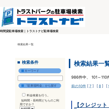
時間貸駐車場検索｜トラストナビ駐車場検索
検索結果一覧
検索条件
検索結果一
キーワード
986件中、 101～1
「駐車場料金」から探す
前の10件
[
7
] [
8
] [
料金検索を行う。
短時間・長時間どちらのご利
【クレジット
用ですか？