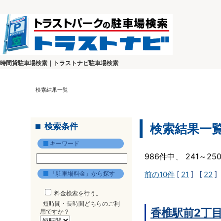
時間貸駐車場検索｜トラストナビ駐車場検索
検索結果一覧
検索条件
検索結果一
キーワード
986件中、 241～2
「駐車場料金」から探す
前の10件
[
21
] [
22
]
料金検索を行う。
短時間・長時間どちらのご利
香椎駅前2丁
用ですか？