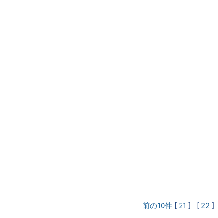
前の10件
[
21
] [
22
]