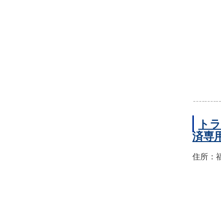
トラ
済専
住所：福