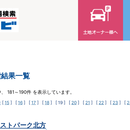
索結果一覧
中、 181～190件 を表示しています。
件
[
15
] [
16
] [
17
] [
18
]
[ 19 ]
[
20
] [
21
] [
22
] [
23
] [
2
ストパーク北方