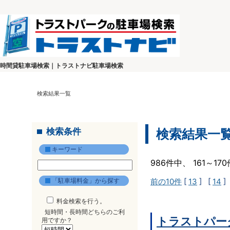
時間貸駐車場検索｜トラストナビ駐車場検索
検索結果一覧
検索条件
検索結果一
キーワード
986件中、 161～1
「駐車場料金」から探す
前の10件
[
13
] [
14
]
料金検索を行う。
短時間・長時間どちらのご利
トラストパー
用ですか？