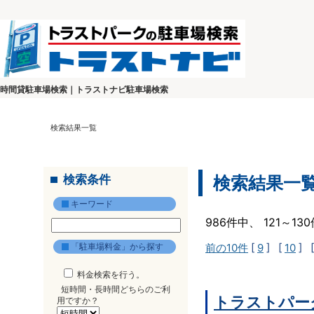
時間貸駐車場検索｜トラストナビ駐車場検索
検索結果一覧
検索条件
検索結果一
キーワード
986件中、 121～1
「駐車場料金」から探す
前の10件
[
9
] [
10
] 
料金検索を行う。
短時間・長時間どちらのご利
トラストパー
用ですか？