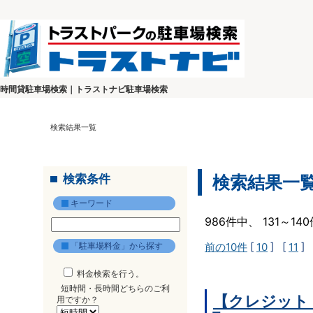
時間貸駐車場検索｜トラストナビ駐車場検索
検索結果一覧
検索条件
検索結果一
キーワード
986件中、 131～1
「駐車場料金」から探す
前の10件
[
10
] [
11
] 
料金検索を行う。
短時間・長時間どちらのご利
【クレジット
用ですか？