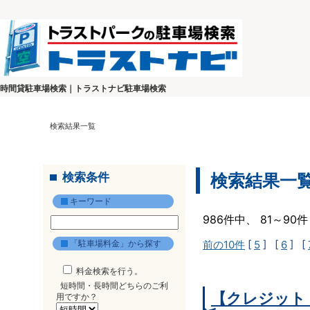
時間貸駐車場検索｜トラストナビ駐車場検索
検索結果一覧
検索条件
検索結果一
キーワード
986件中、 81～9
「駐車場料金」から探す
前の10件
[
5
] [
6
] [
料金検索を行う。
短時間・長時間どちらのご利
【クレジット
用ですか？