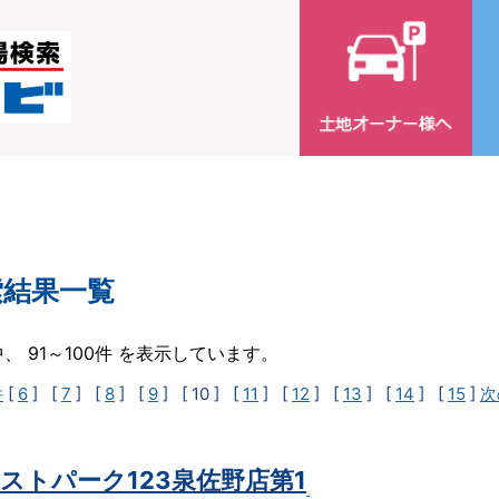
索結果一覧
中、 91～100件 を表示しています。
件
[
6
] [
7
] [
8
] [
9
]
[ 10 ]
[
11
] [
12
] [
13
] [
14
] [
15
]
次
ストパーク123泉佐野店第1