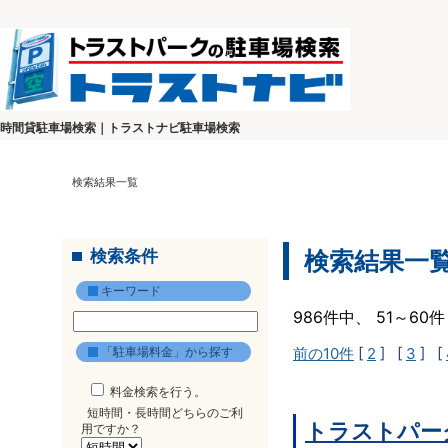
時間貸駐車場検索｜トラストナビ駐車場検索
検索結果一覧
検索条件
検索結果一
キーワード
986件中、 51～6
「駐車場料金」から探す
前の10件
[
2
] [
3
] [
料金検索を行う。
短時間・長時間どちらのご利
トラストパー
用ですか？