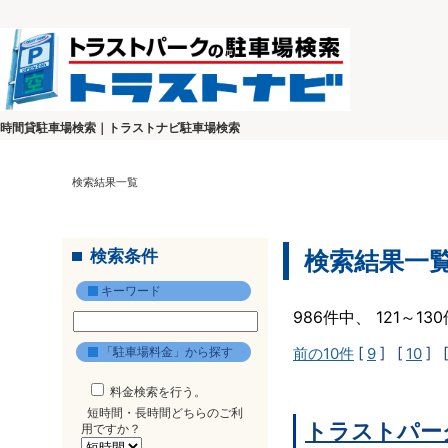
時間貸駐車場検索｜トラストナビ駐車場検索
検索結果一覧
検索条件
検索結果一
キーワード
986件中、 121～1
「駐車場料金」から探す
前の10件
[
9
] [
10
] 
料金検索を行う。
短時間・長時間どちらのご利
トラストパー
用ですか？