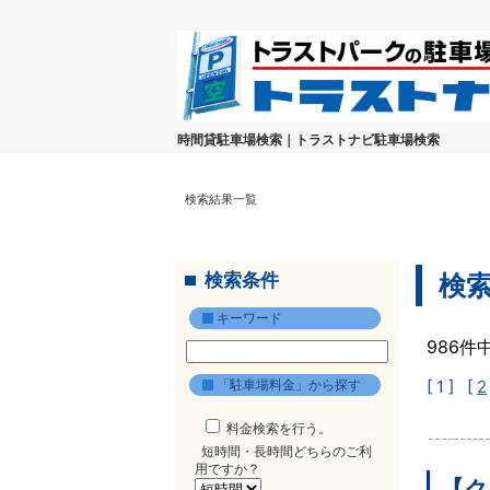
時間貸駐車場検索｜トラストナビ駐車場検索
検索結果一覧
検索条件
検
キーワード
986件
「駐車場料金」から探す
[ 1 ]
[
2
料金検索を行う。
短時間・長時間どちらのご利
用ですか？
【ク