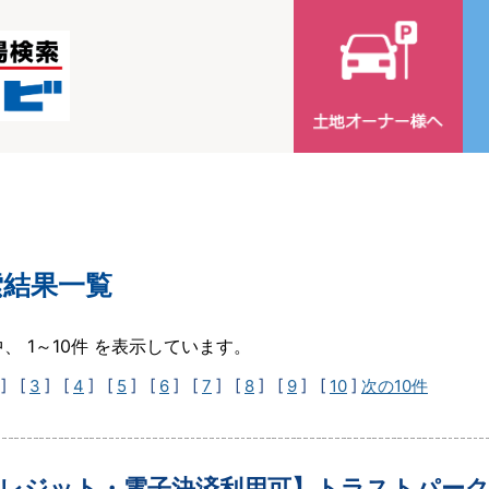
索結果一覧
中、 1～10件 を表示しています。
] [
3
] [
4
] [
5
] [
6
] [
7
] [
8
] [
9
] [
10
]
次の10件
レジット・電子決済利用可】トラストパーク