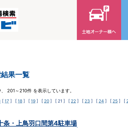
索結果一覧
中、 201～210件 を表示しています。
件
[
17
] [
18
] [
19
] [
20
]
[ 21 ]
[
22
] [
23
] [
24
] [
25
] [
t十条・上鳥羽口間第4駐車場