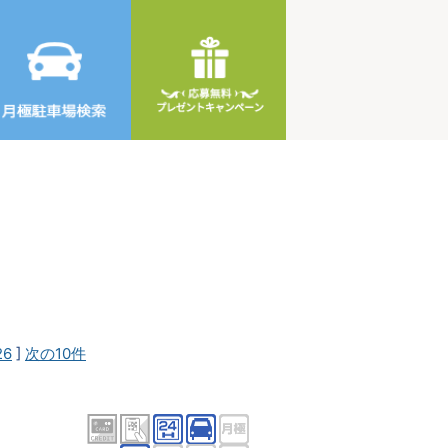
26
]
次の10件