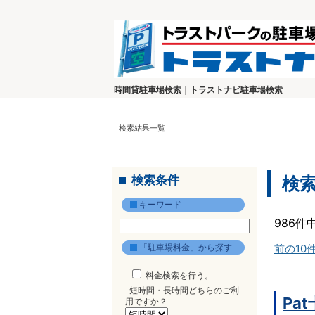
時間貸駐車場検索｜トラストナビ駐車場検索
検索結果一覧
検索条件
検
キーワード
986件
「駐車場料金」から探す
前の10
料金検索を行う。
短時間・長時間どちらのご利
Pa
用ですか？