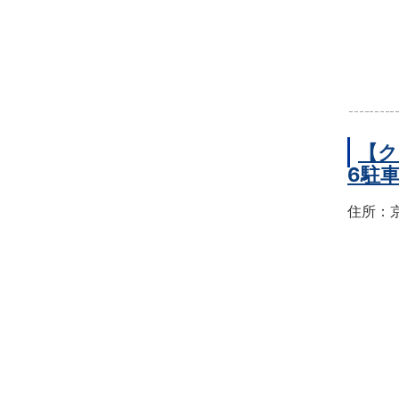
【ク
6駐
住所：