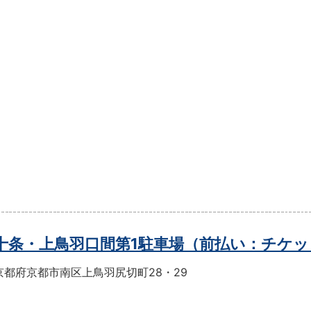
t十条・上鳥羽口間第1駐車場（前払い：チケ
京都府京都市南区上鳥羽尻切町28・29