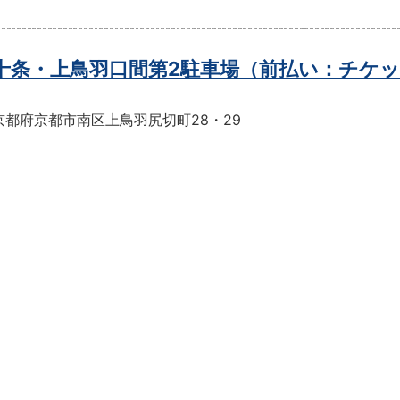
t十条・上鳥羽口間第2駐車場（前払い：チケ
京都府京都市南区上鳥羽尻切町28・29