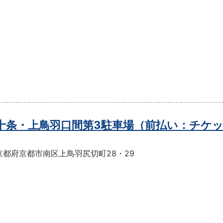
t十条・上鳥羽口間第3駐車場（前払い：チケ
京都府京都市南区上鳥羽尻切町28・29