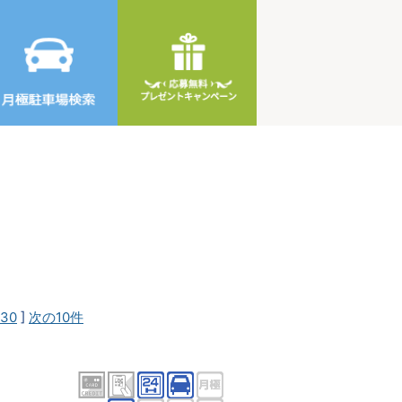
30
]
次の10件