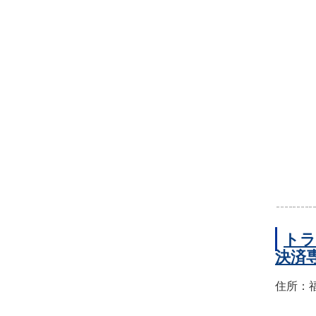
トラ
決済
住所：福