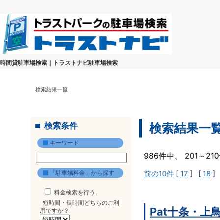
時間貸駐車場検索｜トラストナビ駐車場検索
検索結果一覧
検索条件
検索結果一
キーワード
986件中、 201～2
「駐車場料金」から探す
前の10件
[
17
] [
18
]
料金検索を行う。
短時間・長時間どちらのご利
Pat十条・上
用ですか？